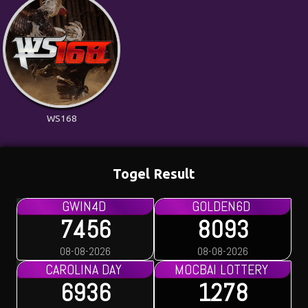
WS168
Togel Result
GWIN4D
GOLDEN6D
7456
8093
08-08-2026
08-08-2026
CAROLINA DAY
MOCBAI LOTTERY
6936
1278